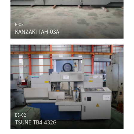
B-03
KANZAKI TAH-03A
BS-02
TSUNE TB4-432G