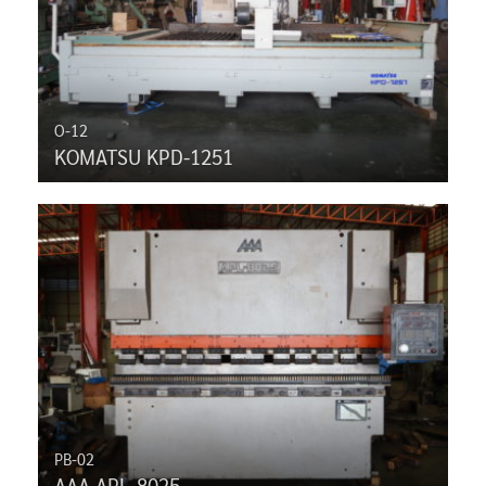
O-12
KOMATSU KPD-1251
PB-02
AAA APL-8025