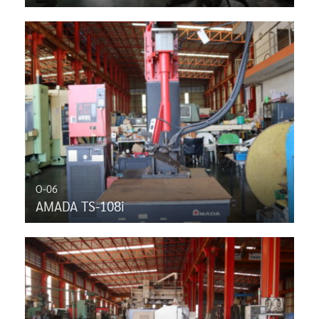
O-06
AMADA TS-108i