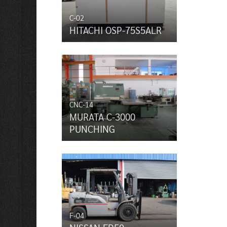
C-02
HITACHI OSP-75S5ALR
CNC-14
MURATA C-3000
PUNCHING
F-04