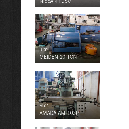
NISSAN FD50
H-03
MEIDEN 10 TON
M-03
AMADA AM-103P