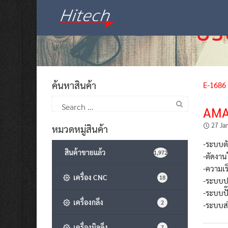
Skip
to
content
ค้นหาสินค้า
E-1686
Search
AMA
for:
27 Ja
หมวดหมู่สินค้า
-ระบบตั
สินค้าขายแล้ว
1,972
-ตัดงาน
-ความเร
เครื่อง CNC
18
-ระบบป
-ระบบปั
เครื่องกลึง
2
-ระบบส่
เครื่องมิลลิ่ง
7