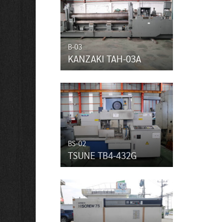
B-03
KANZAKI TAH-03A
BS-02
TSUNE TB4-432G