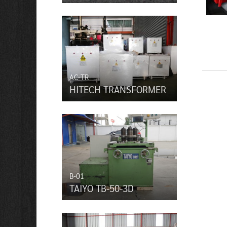
AC-TR
HITECH TRANSFORMER
B-01
TAIYO TB-50-3D