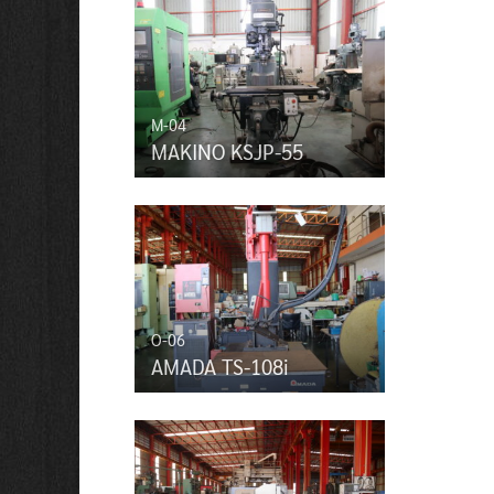
M-04
MAKINO KSJP-55
O-06
AMADA TS-108i