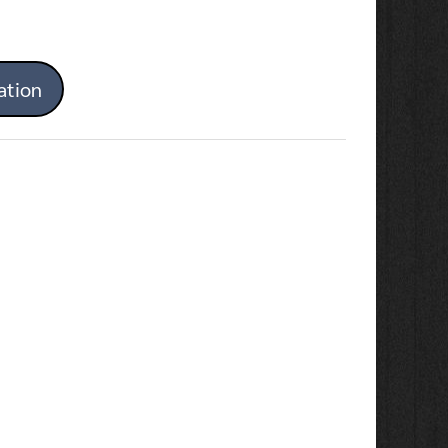
ation