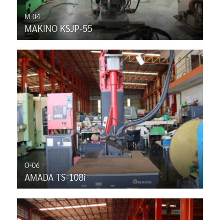
M-04
MAKINO KSJP-55
O-06
AMADA TS-108i