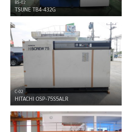
BS-02
TSUNE TB4-432G
C-02
HITACHI OSP-75S5ALR