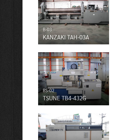
B-03
KANZAKI TAH-03A
BS-02
TSUNE TB4-432G