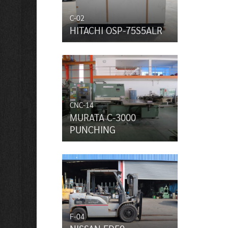
C-02
HITACHI OSP-75S5ALR
CNC-14
MURATA C-3000
PUNCHING
F-04