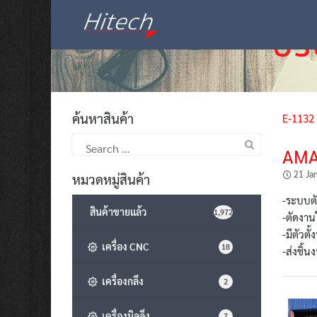
Skip
to
content
ค้นหาสินค้า
E-1132
Search
AMA
for:
21 Ja
หมวดหมู่สินค้า
-ระบบตั
สินค้าขายแล้ว
1,972
-ตัดงาน
-มีตัวต
เครื่อง CNC
18
-ส่งชิ้น
เครื่องกลึง
2
เครื่องมิลลิ่ง
7