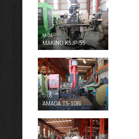
M-04
MAKINO KSJP-55
O-06
AMADA TS-108i