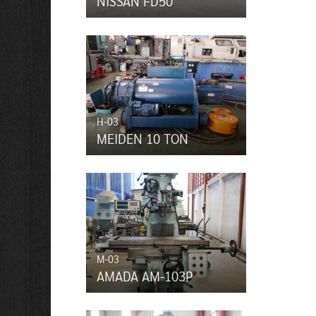
NISSAN FD50
H-03
MEIDEN 10 TON
M-03
AMADA AM-103P