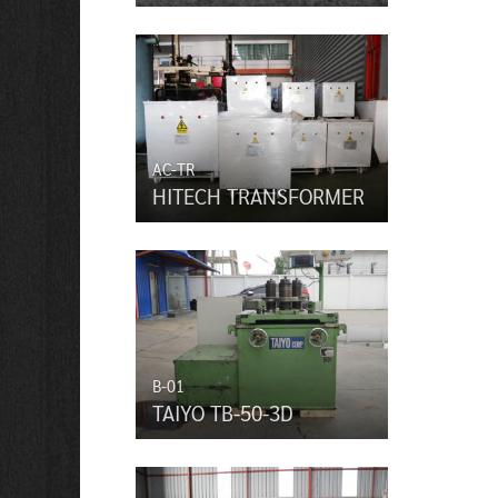
AC-TR
HITECH TRANSFORMER
B-01
TAIYO TB-50-3D