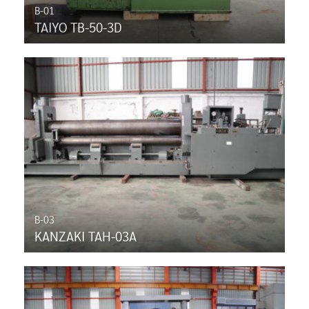
B-01
TAIYO TB-50-3D
B-03
KANZAKI TAH-03A