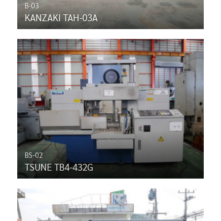
B-03
KANZAKI TAH-03A
BS-02
TSUNE TB4-432G