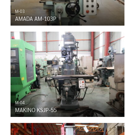
M-03
AMADA AM-103P
M-04
MAKINO KSJP-55