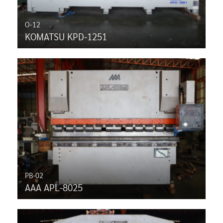
O-12
KOMATSU KPD-1251
PB-02
AAA APL-8025