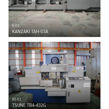
B-03
KANZAKI TAH-03A
BS-02
TSUNE TB4-432G