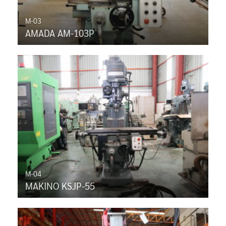
M-03
AMADA AM-103P
M-04
MAKINO KSJP-55