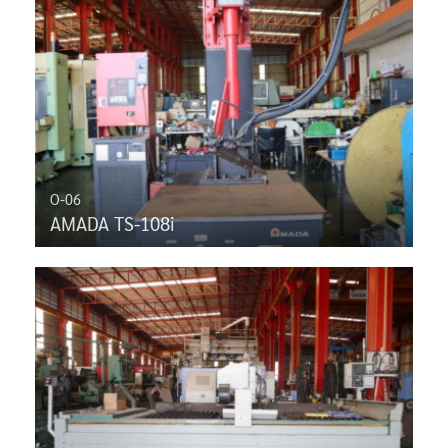
O-06
AMADA TS-108i