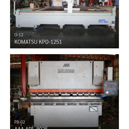
O-12
KOMATSU KPD-1251
PB-02
AAA APL-8025