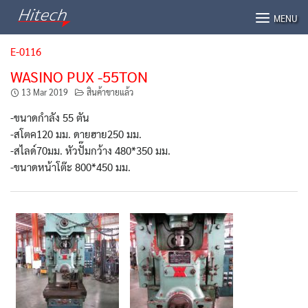
Skip
MENU
to
content
E-0116
WASINO PUX -55TON
13 Mar 2019
สินค้าขายแล้ว
-ขนาดกำลัง 55 ตัน
-สโตค120 มม. ดายฮาย250 มม.
-สไลด์70มม. หัวปั๊มกว้าง 480*350 มม.
-ขนาดหน้าโต๊ะ 800*450 มม.