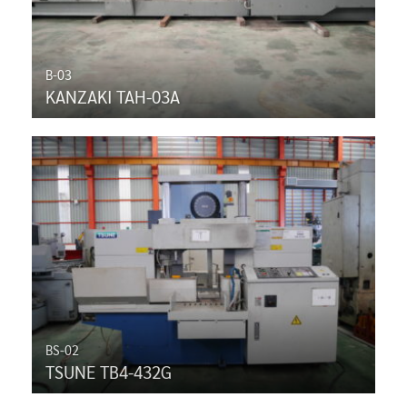
B-03
KANZAKI TAH-03A
BS-02
TSUNE TB4-432G