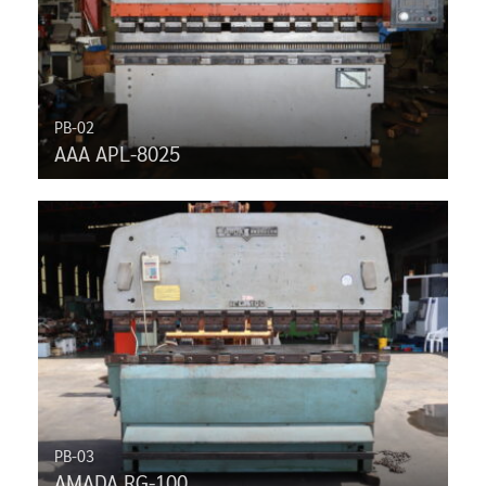
PB-02
AAA APL-8025
PB-03
AMADA RG-100