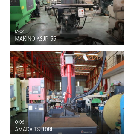
M-04
MAKINO KSJP-55
O-06
AMADA TS-108i