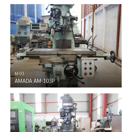
M-03
AMADA AM-103P