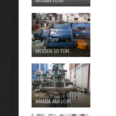
NISSAN FD50
H-03
MEIDEN 10 TON
M-03
AMADA AM-103P