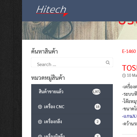
Skip
to
content
ค้นหาสินค้า
E-1460
Search
TOS
for:
10 Ma
หมวดหมู่สินค้า
-เครื่อ
สินค้าขายแล้ว
1,972
-ระบบฟี
-โต๊ะหม
เครื่อง CNC
18
-ขนาดโ
-แกนX/
เครื่องกลึง
2
-คว้าน
เครื่องมิลลิ่ง
7