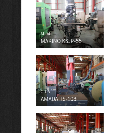
M-04
MAKINO KSJP-55
O-06
AMADA TS-108i