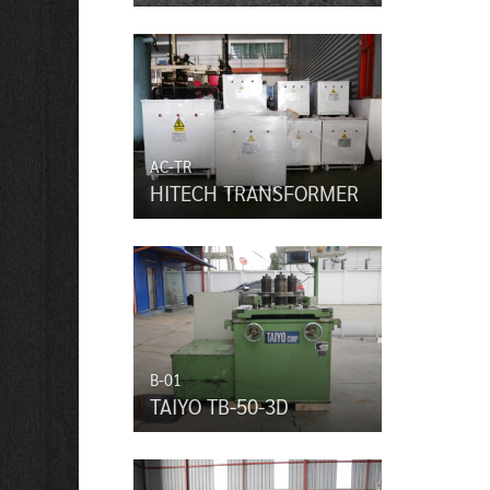
AC-TR
HITECH TRANSFORMER
B-01
TAIYO TB-50-3D