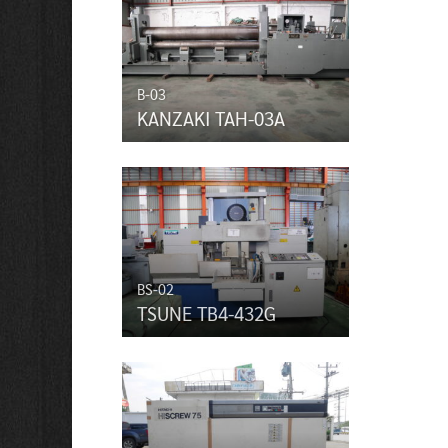
B-03
KANZAKI TAH-03A
BS-02
TSUNE TB4-432G