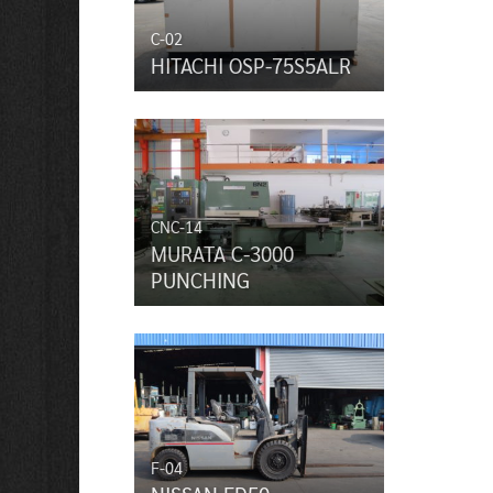
C-02
HITACHI OSP-75S5ALR
CNC-14
MURATA C-3000
PUNCHING
F-04