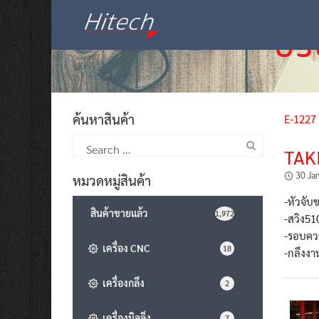
Skip
to
content
ค้นหาสินค้า
E-1227
Search
TAK
for:
30 Ja
หมวดหมู่สินค้า
-หัวจับ
สินค้าขายแล้ว
1,972
-สวิง51
-รอบคว
เครื่อง CNC
18
-กลึงงา
เครื่องกลึง
2
เครื่องมิลลิ่ง
7