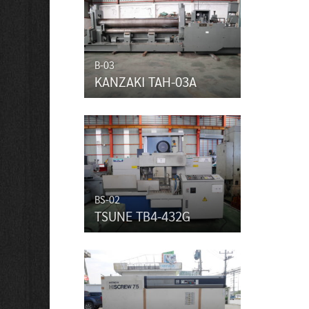
B-03
KANZAKI TAH-03A
BS-02
TSUNE TB4-432G