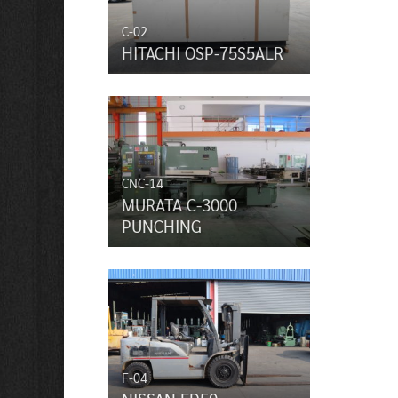
C-02
HITACHI OSP-75S5ALR
CNC-14
MURATA C-3000
PUNCHING
F-04