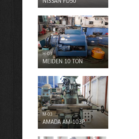
NISSAN FD50
H-03
MEIDEN 10 TON
M-03
AMADA AM-103P