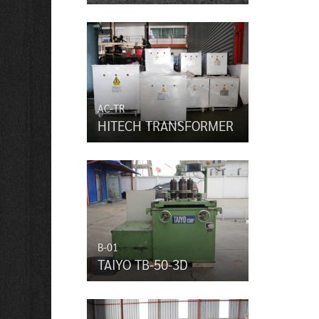
AC-TR
HITECH TRANSFORMER
B-01
TAIYO TB-50-3D