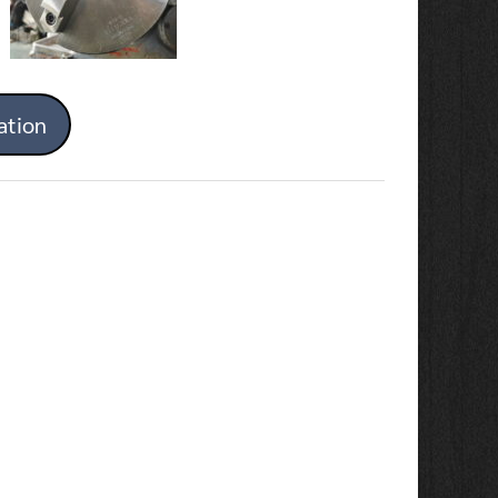
ation