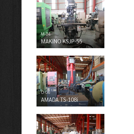
M-04
MAKINO KSJP-55
O-06
AMADA TS-108i