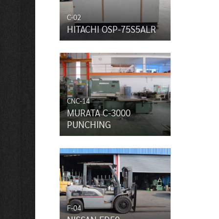
C-02
HITACHI OSP-75S5ALR
CNC-14
MURATA C-3000
PUNCHING
F-04