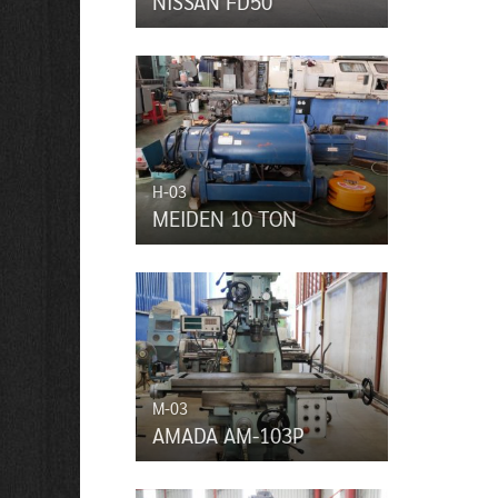
NISSAN FD50
H-03
MEIDEN 10 TON
M-03
AMADA AM-103P