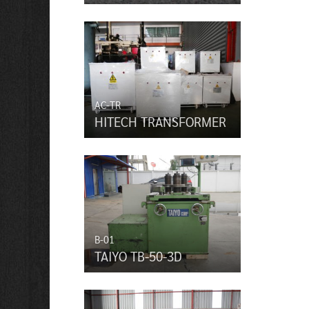
AC-TR
HITECH TRANSFORMER
B-01
TAIYO TB-50-3D