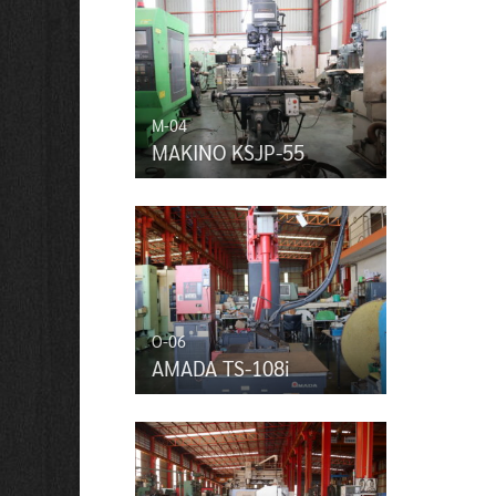
M-04
MAKINO KSJP-55
O-06
AMADA TS-108i