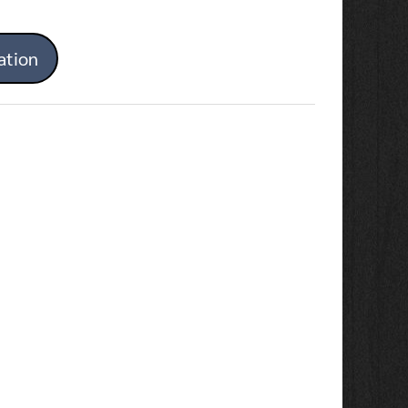
ation