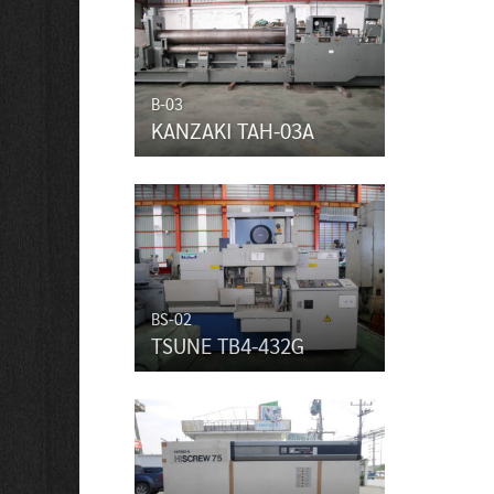
B-03
KANZAKI TAH-03A
BS-02
TSUNE TB4-432G