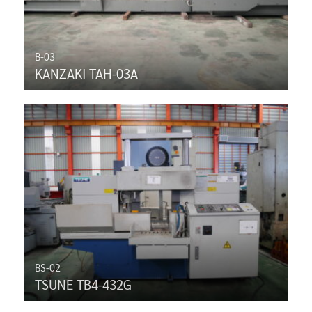
B-03
KANZAKI TAH-03A
BS-02
TSUNE TB4-432G