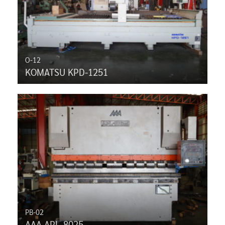
O-12
KOMATSU KPD-1251
PB-02
AAA APL-8025