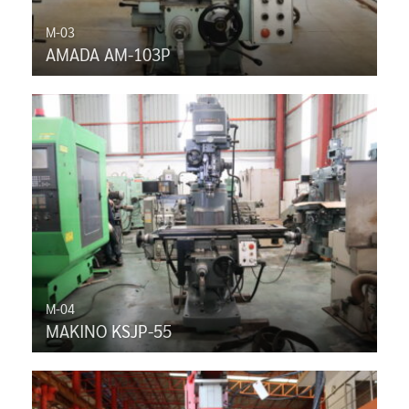
M-03
AMADA AM-103P
M-04
MAKINO KSJP-55