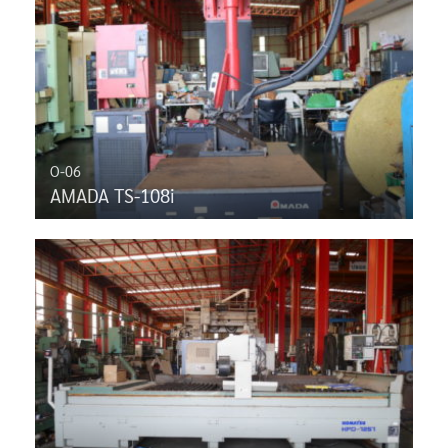
O-06
AMADA TS-108i