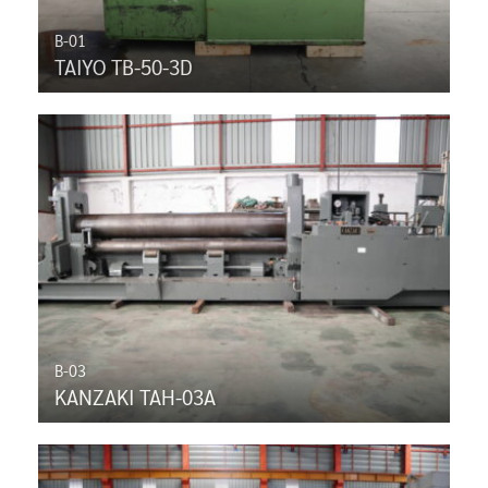
B-01
TAIYO TB-50-3D
B-03
KANZAKI TAH-03A