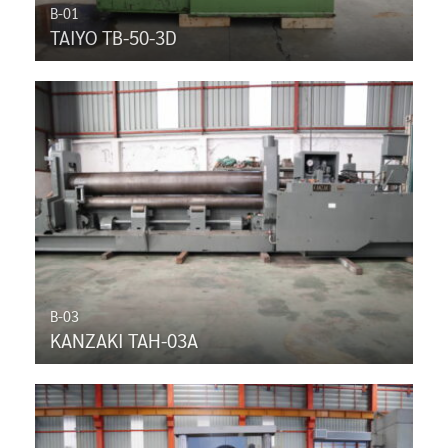
B-01
TAIYO TB-50-3D
B-03
KANZAKI TAH-03A