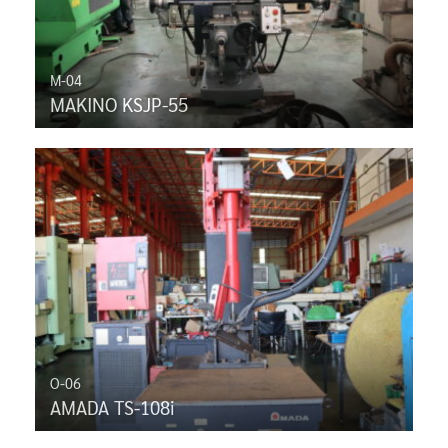
M-04
MAKINO KSJP-55
O-06
AMADA TS-108i