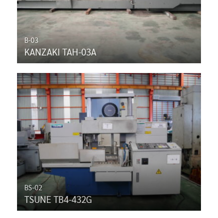
B-03
KANZAKI TAH-03A
BS-02
TSUNE TB4-432G