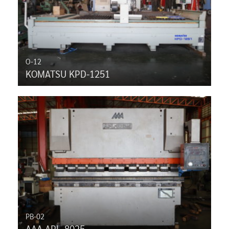
O-12
KOMATSU KPD-1251
PB-02
AAA APL-8025