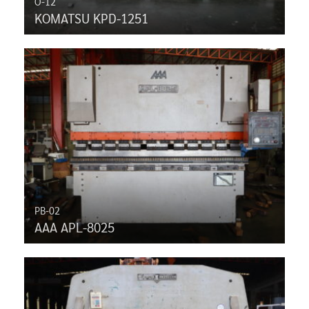
O-12
KOMATSU KPD-1251
PB-02
AAA APL-8025