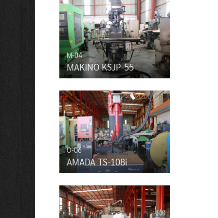
M-04
MAKINO KSJP-55
O-06
AMADA TS-108i