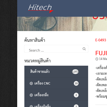
Skip
to
content
ค้นหาสินค้า
E-0493
Search
FUJ
for:
14 Ma
หมวดหมู่สินค้า
-เครื่อ
สินค้าขายแล้ว
1,972
-เจาะเ
-ตัดเห
เครื่อง CNC
18
-ตัดเพ
-ตัดเหล
เครื่องกลึง
2
-พร้อมช
เครื่องมิลลิ่ง
7