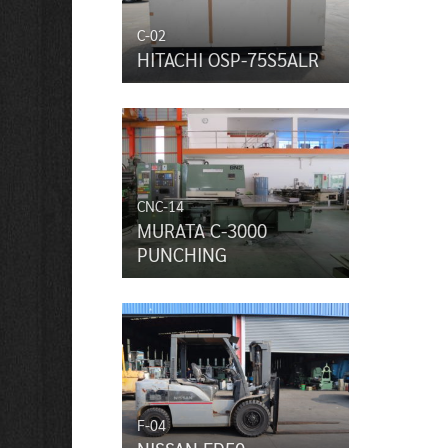
C-02
HITACHI OSP-75S5ALR
CNC-14
MURATA C-3000
PUNCHING
F-04