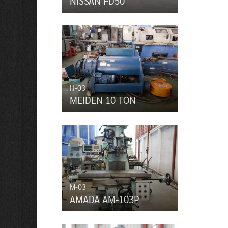
NISSAN FD50
H-03
MEIDEN 10 TON
M-03
AMADA AM-103P