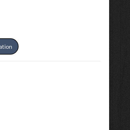
ation