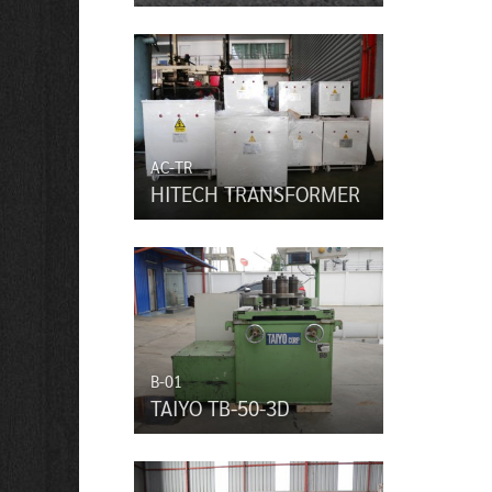
AC-TR
HITECH TRANSFORMER
B-01
TAIYO TB-50-3D