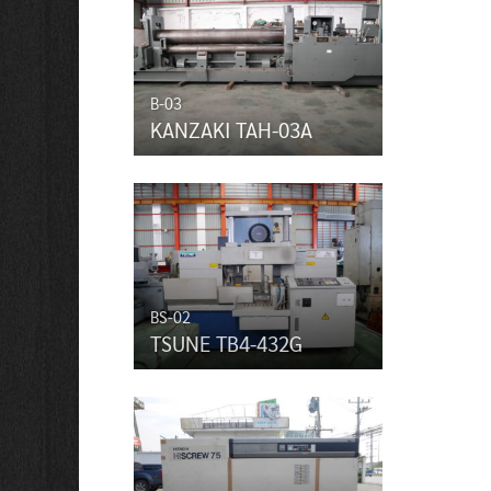
B-03
KANZAKI TAH-03A
BS-02
TSUNE TB4-432G