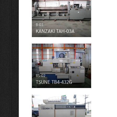
B-03
KANZAKI TAH-03A
BS-02
TSUNE TB4-432G