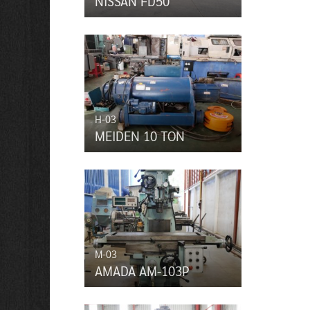
NISSAN FD50
H-03
MEIDEN 10 TON
M-03
AMADA AM-103P