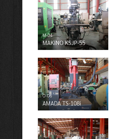
M-04
MAKINO KSJP-55
O-06
AMADA TS-108i