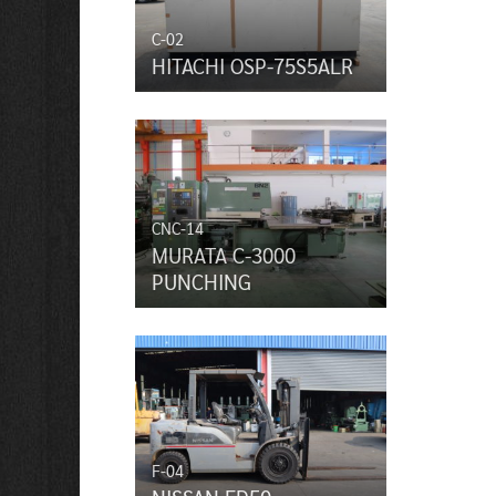
C-02
HITACHI OSP-75S5ALR
CNC-14
MURATA C-3000
PUNCHING
F-04