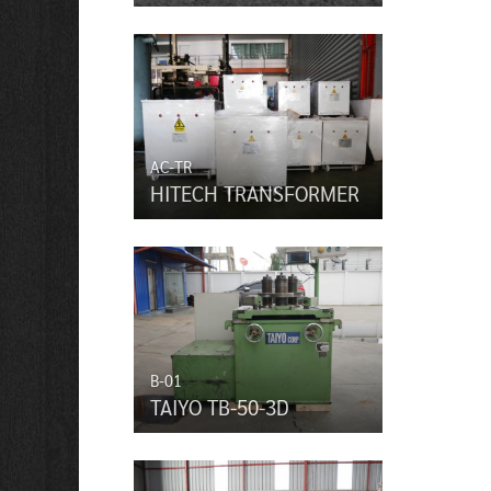
AC-TR
HITECH TRANSFORMER
B-01
TAIYO TB-50-3D