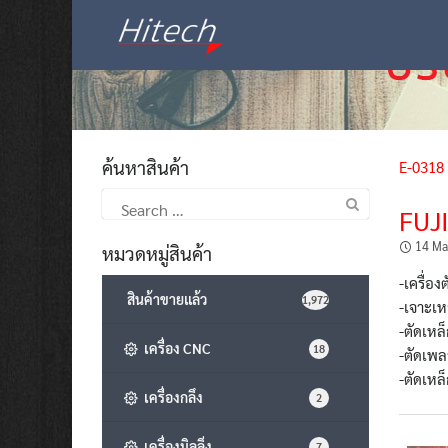
Skip
to
content
ค้นหาสินค้า
E-0318
Search
FUJ
for:
14 Ma
หมวดหมู่สินค้า
-เครื่อ
สินค้าขายแล้ว
1,972
-เจาะเ
-ตัดเห
เครื่อง CNC
18
-ตัดเพ
-ตัดเหล
เครื่องกลึง
2
เครื่องมิลลิ่ง
7