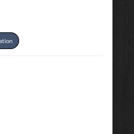
ation