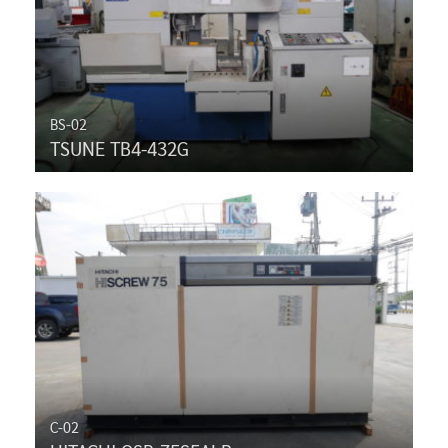
BS-02
TSUNE TB4-432G
C-02