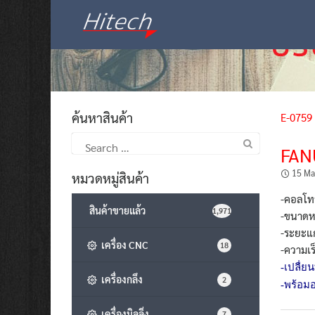
Skip
to
content
ค้นหาสินค้า
E-0759
Search
FAN
for:
15 Ma
หมวดหมู่สินค้า
-คอลโท
สินค้าขายแล้ว
1,971
-ขนาดหน
-ระยะแก
เครื่อง CNC
18
-ความเร
-เปลื่ย
เครื่องกลึง
2
-พร้อมอ
เครื่องมิลลิ่ง
7