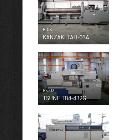
B-03
KANZAKI TAH-03A
BS-02
TSUNE TB4-432G