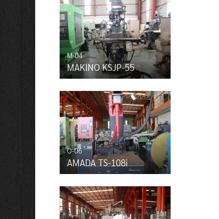
M-04
MAKINO KSJP-55
O-06
AMADA TS-108i