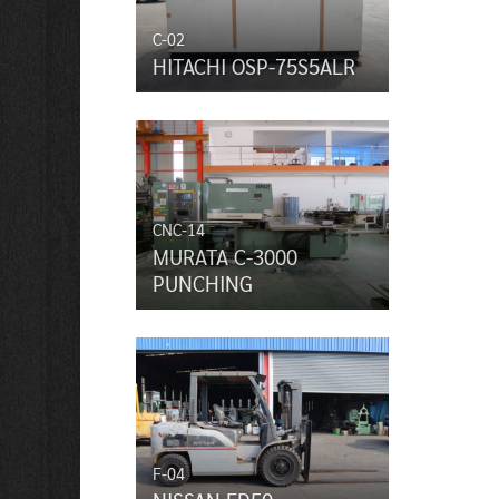
C-02
HITACHI OSP-75S5ALR
CNC-14
MURATA C-3000
PUNCHING
F-04