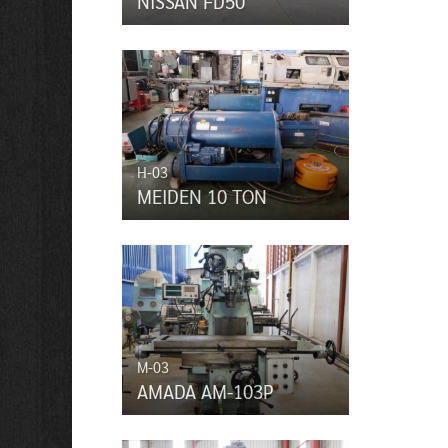
NISSAN FD50
H-03
MEIDEN 10 TON
M-03
AMADA AM-103P