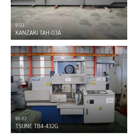
B-03
KANZAKI TAH-03A
BS-02
TSUNE TB4-432G