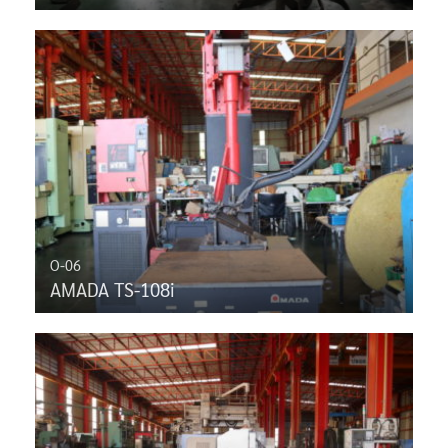
O-06
AMADA TS-108i