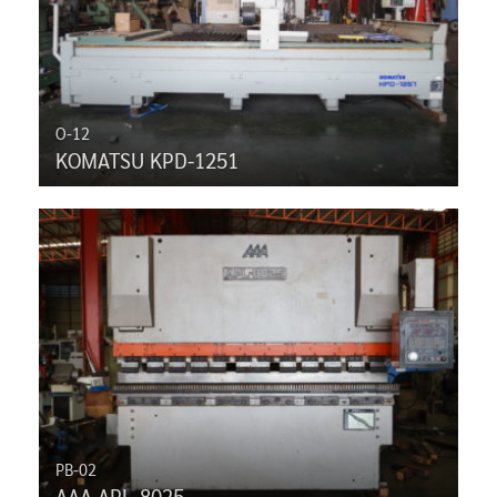
O-12
KOMATSU KPD-1251
PB-02
AAA APL-8025