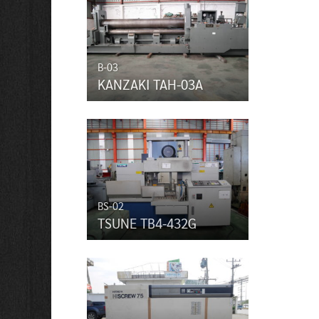
B-03
KANZAKI TAH-03A
BS-02
TSUNE TB4-432G