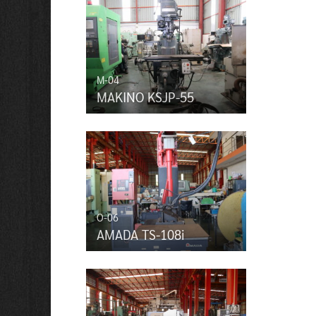
M-04
MAKINO KSJP-55
O-06
AMADA TS-108i