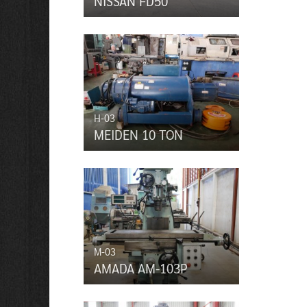
NISSAN FD50
H-03
MEIDEN 10 TON
M-03
AMADA AM-103P