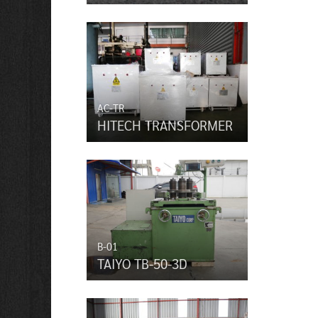
AC-TR
HITECH TRANSFORMER
B-01
TAIYO TB-50-3D