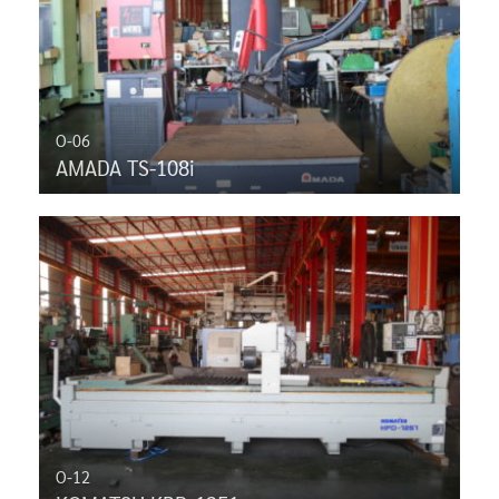
O-06
AMADA TS-108i
O-12