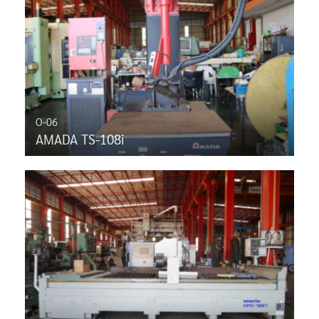
O-06
AMADA TS-108i