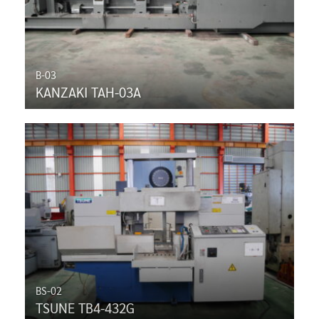
B-03
KANZAKI TAH-03A
BS-02
TSUNE TB4-432G