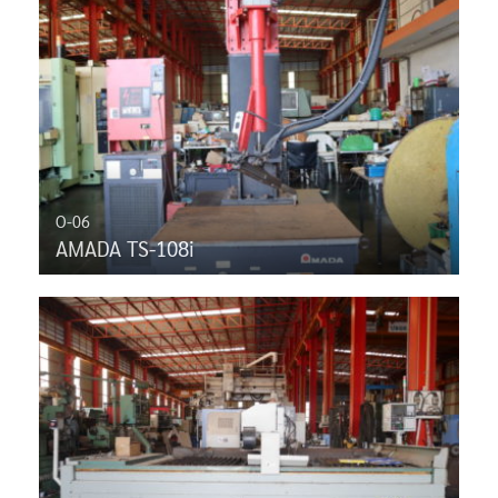
O-06
AMADA TS-108i