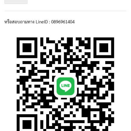
หรือสอบถามทาง LineID : 0896961404