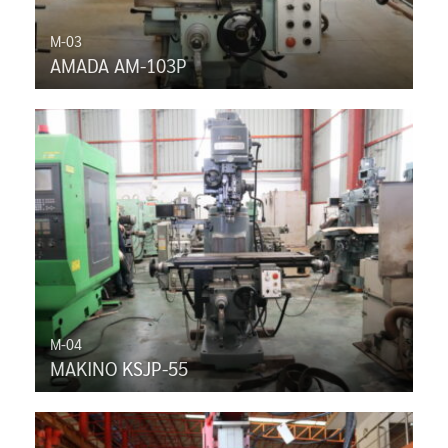
M-03
AMADA AM-103P
M-04
MAKINO KSJP-55