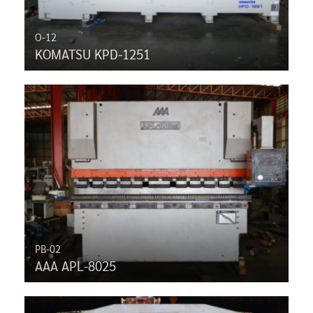
O-12
KOMATSU KPD-1251
PB-02
AAA APL-8025