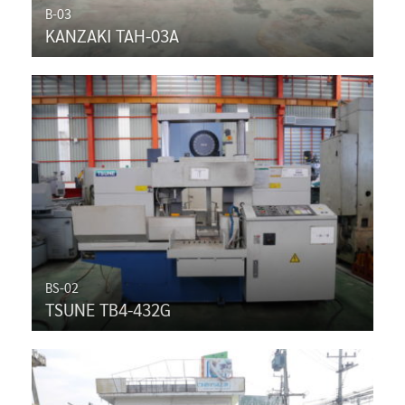
B-03
KANZAKI TAH-03A
BS-02
TSUNE TB4-432G